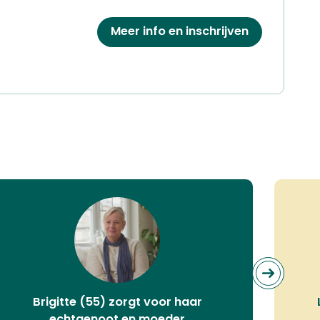
Meer info en inschrijven
Brigitte (55) zorgt voor haar
echtgenoot en moeder