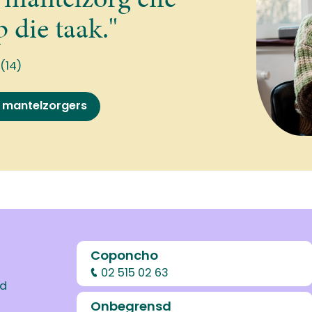
 die taak."
 (14)
 mantelzorgers
Coponcho
02 515 02 63
od
Onbegrensd