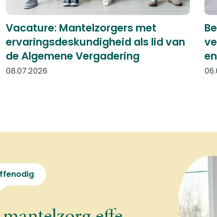
Vacature: Mantelzorgers met
Be
ervaringsdeskundigheid als lid van
ve
de Algemene Vergadering
en
08.07.2026
06.
ffenodig
 mantelzorg effe