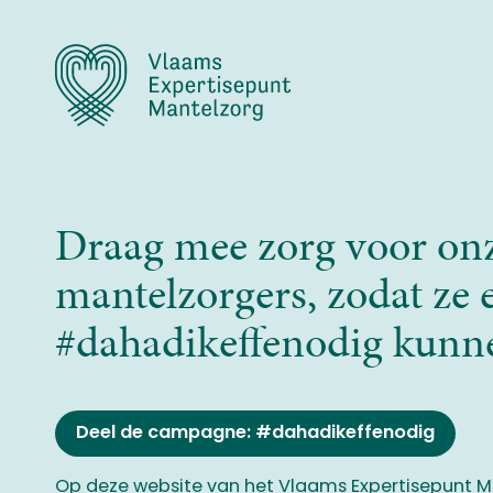
Overslaan
en
naar
de
inhoud
gaan
Draag mee zorg voor on
Daha
mantelzorgers, zodat ze 
#dahadikeffenodig kunn
Anouck zorgt 
Deel de campagne: #dahadikeffenodig
mama met jong
Op deze website van het Vlaams Expertisepunt Ma