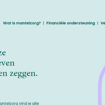
Wat is mantelzorg?
Financiële ondersteuning
Ve
ze
dikeffenodig
Dahadikeffenodig
even
en zeggen.
voor haar
Belkiz zorgt voor haar
dementie.
mama
ntelzorg vind je alle