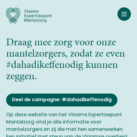
Overslaan
en
naar
de
inhoud
Draag mee zorg voor onze
gaan
mantelzorgers, zodat ze even
#dahadikeffenodig kunnen
zeggen.
Deel de campagne: #dahadikeffenodig
Op deze website van het Vlaams Expertisepunt
Mantelzorg vind je alle informatie voor
mantelzorgers en zij die met hen samenwerken.
Een initiatief met steun van de Vlaamse overheid.