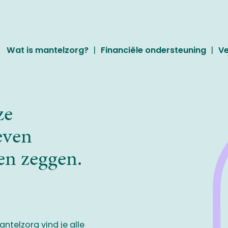
Wat is mantelzorg?
Financiële ondersteuning
Ve
ze
Dahadikeffenodig
even
en zeggen.
Anouck zorgt voor haar
mama met jongdementie.
ntelzorg vind je alle