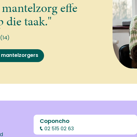
 mantelzorg effe
 die taak."
 (14)
 mantelzorgers
Coponcho
02 515 02 63
od