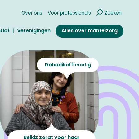
Over ons
Voor professionals
Zoeken
Alles over mantelzorg
rlof
Verenigingen
Dahadikeffenodig
Yordi zor
Belkiz zorgt voor haar