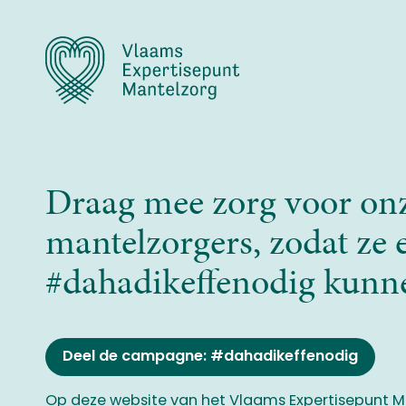
Overslaan
en
naar
de
inhoud
gaan
Draag mee zorg voor on
mantelzorgers, zodat ze 
#dahadikeffenodig kunn
Deel de campagne: #dahadikeffenodig
Op deze website van het Vlaams Expertisepunt Ma