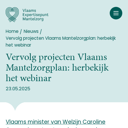
Overslaan
en
naar
de
inhoud
Home
Nieuws
Breadcrumb
gaan
Vervolg projecten Vlaams Mantelzorgplan: herbekijk
het webinar
Vervolg projecten Vlaams
Mantelzorgplan: herbekijk
het webinar
23.05.2025
Vlaams minister van Welzijn Caroline