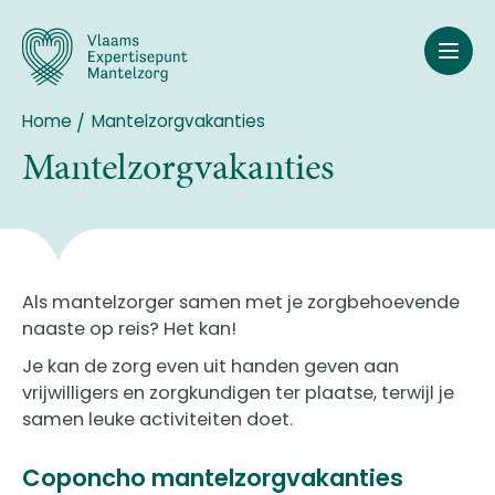
Overslaan
en
naar
de
inhoud
Home
Mantelzorgvakanties
Breadcrumb
gaan
Mantelzorgvakanties
Als mantelzorger samen met je zorgbehoevende
naaste op reis? Het kan!
Je kan de zorg even uit handen geven aan
vrijwilligers en zorgkundigen ter plaatse, terwijl je
samen leuke activiteiten doet.
Coponcho mantelzorgvakanties