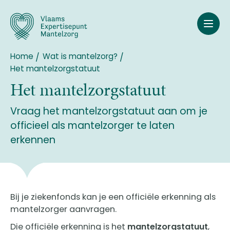
Overslaan
en
naar
de
inhoud
Home
Wat is mantelzorg?
Breadcrumb
gaan
Het mantelzorgstatuut
Het mantelzorgstatuut
Vraag het mantelzorgstatuut aan om je
officieel als mantelzorger te laten
erkennen
Bij je ziekenfonds kan je een officiële erkenning als
mantelzorger aanvragen.
Die officiële erkenning is het
mantelzorgstatuut
,