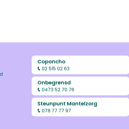
Coponcho
02 515 02 63
od
Onbegrensd
0473 52 70 76
Steunpunt Mantelzorg
078 77 77 97