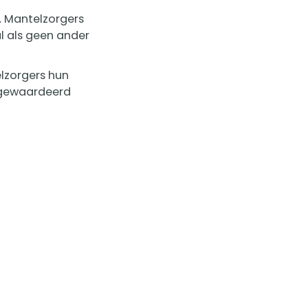
. Mantelzorgers
l als geen ander
elzorgers hun
h gewaardeerd