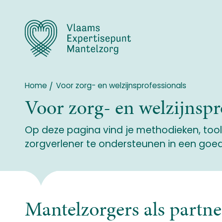
Overslaan
en
naar
de
inhoud
gaan
Home
Voor zorg- en welzijnsprofessionals
Breadcrumb
Voor zorg- en welzijnspr
Op deze pagina vind je methodieken, tool
zorgverlener te ondersteunen in een go
Mantelzorgers als partne