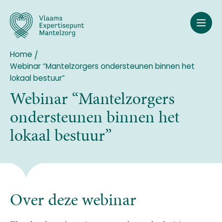
Overslaan
en
naar
de
inhoud
Home
Breadcrumb
gaan
Webinar “Mantelzorgers ondersteunen binnen het
lokaal bestuur”
Webinar “Mantelzorgers
ondersteunen binnen het
lokaal bestuur”
Over deze webinar