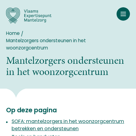
Overslaan
en
naar
de
inhoud
Home
Breadcrumb
gaan
Mantelzorgers ondersteunen in het
woonzorgcentrum
Mantelzorgers ondersteunen
in het woonzorgcentrum
Op deze pagina
SOFA: mantelzorgers in het woonzorgcentrum
betrekken en ondersteunen