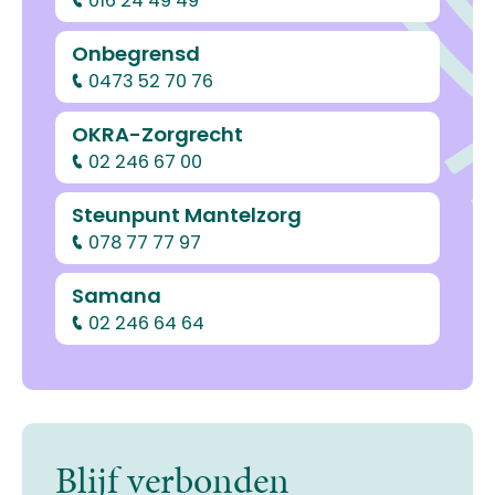
016 24 49 49
Onbegrensd
0473 52 70 76
OKRA-Zorgrecht
02 246 67 00
Steunpunt Mantelzorg
078 77 77 97
Samana
02 246 64 64
Blijf verbonden