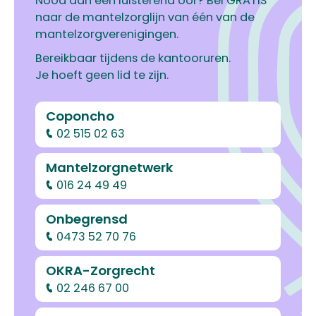
Nood aan een luisterend oor? Bel GRATIS
naar de mantelzorglijn van één van de
mantelzorgverenigingen.
Bereikbaar tijdens de kantooruren.
Je hoeft geen lid te zijn.
Coponcho
02 515 02 63
Mantelzorgnetwerk
016 24 49 49
Onbegrensd
0473 52 70 76
OKRA-Zorgrecht
02 246 67 00