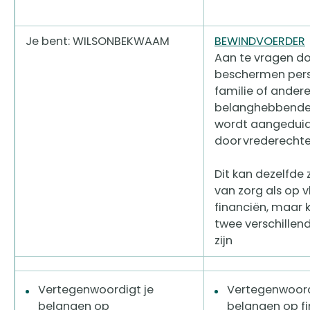
Je bent: WILSONBEKWAAM
BEWINDVOERDER
Aan te vragen do
beschermen pers
familie of ander
belanghebbend
wordt aangedui
door vrederechte
Dit kan dezelfde z
van zorg als op v
financiën, maar 
twee verschillen
zijn
Vertegenwoordigt je
Vertegenwoord
belangen op
belangen op fi