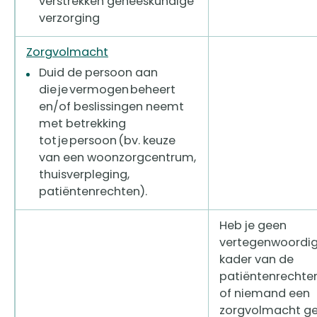
verstrekken geneeskundige
verzorging
Zorgvolmacht
Duid de persoon aan
die je vermogen beheert
en/of beslissingen neemt
met betrekking
tot je persoon (bv. keuze
van een woonzorgcentrum,
thuisverpleging,
patiëntenrechten).
Heb je geen
vertegenwoordige
kader van de
patiëntenrechte
of niemand een ​
zorgvolmacht g