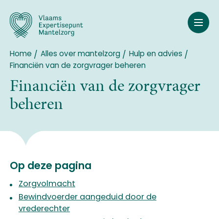
Overslaan
en
naar
de
inhoud
Home
Alles over mantelzorg
Hulp en advies
Breadcrumb
gaan
Financiën van de zorgvrager beheren
Financiën van de zorgvrager
beheren
Op deze pagina
Zorgvolmacht
Bewindvoerder aangeduid door de
vrederechter