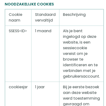
NOODZAKELIJKE COOKIES
Cookie
Standaard
Beschrijving
naam
vervaltijd
SSESS<ID>
1 maand
Als je bent
ingelogd op deze
website, is een
sessiecookie
vereist om je
browser te
identificeren en te
verbinden met je
gebruikersaccount.
cookiesjsr
1 jaar
Bij je eerste bezoek
aan deze website
werd toestemming
gevraagd om